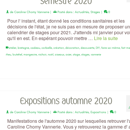
semestre 2020
de
Caroline Chomy Vannerie
|
Posté dans :
Actualités
,
Stages
|
0
Pour l' instant, étant donné les conditions sanitaires et les
décisions de l'état, je ne suis pas en mesure de proposer un
calendrier de stages pour 2021. J'attends mi janvier pour vo
qu'il en est. En espérant pouvoir mettre …
Lire la suite
atelier
,
bretagne
,
cadeau
,
corbeille
,
création
,
décoration
,
decouverte
,
DIY
,
faire soi même
,
fait ma
rheu
,
loutehel
,
mangeoire
,
nichoir
,
noël
,
oiseaux
,
osier
,
stage
,
stages
,
vannerie
Expositions automne 2020
de
Caroline Chomy Vannerie
|
Posté dans :
Actualités
,
Expositions
|
0
Manifestations de l'automne 2020 sur lesquelles retrouver l'a
Caroline Chomy Vannerie. Vous y retrouverez la gamme d' a