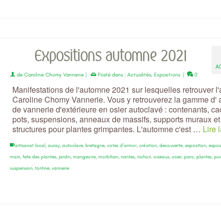
Expositions automne 2021
A
de
Caroline Chomy Vannerie
|
Posté dans :
Actualités
,
Expositions
|
0
Manifestations de l'automne 2021 sur lesquelles retrouver l'a
Caroline Chomy Vannerie. Vous y retrouverez la gamme d' a
de vannerie d'extérieure en osier autoclavé : contenants, ca
pots, suspensions, anneaux de massifs, supports muraux et
structures pour plantes grimpantes. L'automne c'est …
Lire 
artisanat local
,
auray
,
autoclave
,
bretagne
,
cotes d'armor
,
création
,
decouverte
,
exposition
,
expos
main
,
fete des plantes
,
jardin
,
mangeoire
,
morbihan
,
nantes
,
nichoir
,
oiseaux
,
osier
,
parc
,
plantes
,
po
suspension
,
tontine
,
vannerie