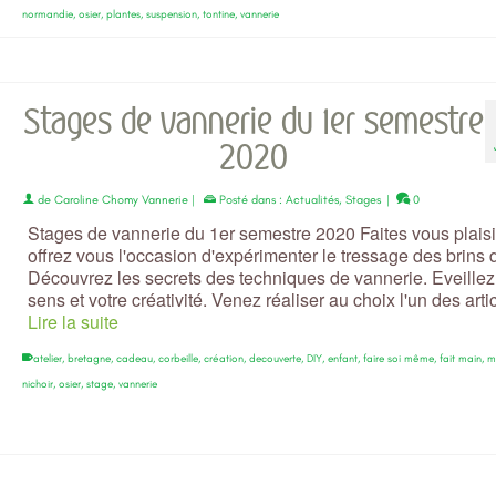
normandie
,
osier
,
plantes
,
suspension
,
tontine
,
vannerie
Stages de vannerie du 1er semestre
2020
de
Caroline Chomy Vannerie
|
Posté dans :
Actualités
,
Stages
|
0
Stages de vannerie du 1er semestre 2020 Faites vous plaisi
offrez vous l'occasion d'expérimenter le tressage des brins d
Découvrez les secrets des techniques de vannerie. Eveillez
sens et votre créativité. Venez réaliser au choix l'un des art
Lire la suite
atelier
,
bretagne
,
cadeau
,
corbeille
,
création
,
decouverte
,
DIY
,
enfant
,
faire soi même
,
fait main
,
m
nichoir
,
osier
,
stage
,
vannerie