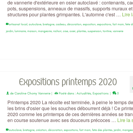
de vannerie d'extérieure en osier autoclavé : contenants, ca
pots, suspensions, anneaux de massifs, supports muraux et
structures pour plantes grimpantes. L'automne c'est …
Lire 
artisanat local
,
autoclave
,
bretagne
,
cadeau
,
décoration
,
exposition
,
expositions
,
fait main
,
fete d
jardin
,
luminaire
,
maison
,
mangeoire
,
nichoir
,
oise
,
osier
,
plantes
,
suspension
,
tontine
,
vannerie
Expositions printemps 2020
de
Caroline Chomy Vannerie
|
Posté dans :
Actualités
,
Expositions
|
0
Printemps 2020 La récolte est terminée, à peine le temps de 
les brins d'osier que les souches débourrent déjà ! Ce prin
2020 comme les printemps de ces dernières années se tra
en course soutenue avec ses douceurs précoces …
Lire la 
autoclave
,
bretagne
,
création
,
décoration
,
expositions
,
fait main
,
fete des plantes
,
jardin
,
mangeoi