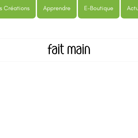
s Créations
Apprendre
E-Boutique
Actu
fait main
Expositions automne 2022
A
de
Caroline Chomy Vannerie
|
Posté dans :
Actualités
,
Expositions
|
0
Expositions automne 2022 sur lesquelles retrouver l'atelier
Caroline Chomy Vannerie. Vous y retrouverez la gamme d' a
de vannerie d'extérieure en osier autoclavé : contenants, ca
pots, suspensions, anneaux de massifs, supports muraux et
structures pour plantes grimpantes. L'automne c'est aussi 