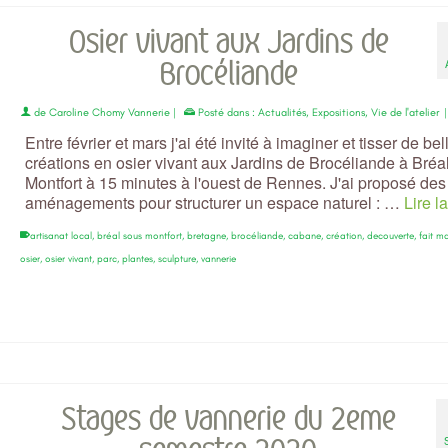
Osier vivant aux Jardins de
Brocéliande
de
Caroline Chomy Vannerie
|
Posté dans :
Actualités
,
Expositions
,
Vie de l'atelier
Entre février et mars j'ai été invité à imaginer et tisser de bel
créations en osier vivant aux Jardins de Brocéliande à Bréa
Montfort à 15 minutes à l'ouest de Rennes. J'ai proposé des
aménagements pour structurer un espace naturel : …
Lire la
artisanat local
,
bréal sous montfort
,
bretagne
,
brocéliande
,
cabane
,
création
,
decouverte
,
fait m
osier
,
osier vivant
,
parc
,
plantes
,
sculpture
,
vannerie
Stages de vannerie du 2eme