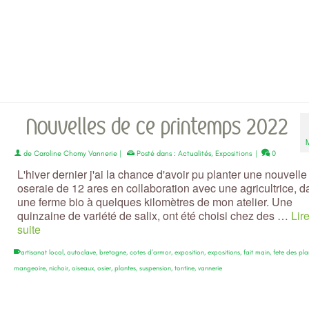
la suite
artisanat local
,
auray
,
autoclave
,
bretagne
,
cotes d'armor
,
création
,
decouverte
,
exposition
,
expos
main
,
fete des plantes
,
jardin
,
mangeoire
,
morbihan
,
nantes
,
nichoir
,
oiseaux
,
osier
,
parc
,
plantes
,
po
suspension
,
tontine
,
vannerie
Nouvelles de ce printemps 2022
de
Caroline Chomy Vannerie
|
Posté dans :
Actualités
,
Expositions
|
0
L'hiver dernier j'ai la chance d'avoir pu planter une nouvelle
oseraie de 12 ares en collaboration avec une agricultrice, d
une ferme bio à quelques kilomètres de mon atelier. Une
quinzaine de variété de salix, ont été choisi chez des …
Lire
suite
artisanat local
,
autoclave
,
bretagne
,
cotes d'armor
,
exposition
,
expositions
,
fait main
,
fete des pla
mangeoire
,
nichoir
,
oiseaux
,
osier
,
plantes
,
suspension
,
tontine
,
vannerie