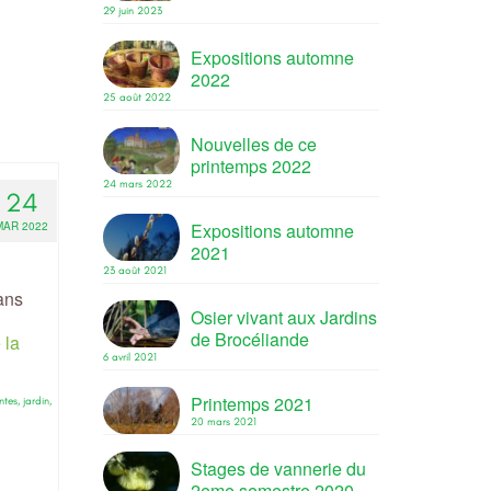
29 juin 2023
itions
,
fait
Expositions automne
mmorio
,
2022
25 août 2022
Nouvelles de ce
printemps 2022
24 mars 2022
24
Expositions automne
MAR 2022
2021
23 août 2021
ans
Osier vivant aux Jardins
de Brocéliande
 la
6 avril 2021
Printemps 2021
ntes
,
jardin
,
20 mars 2021
Stages de vannerie du
2eme semestre 2020