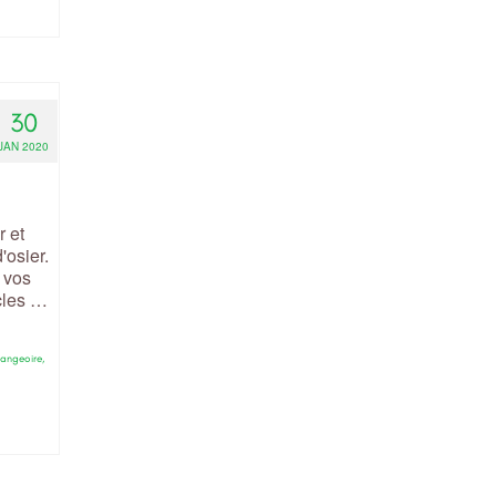
30
JAN 2020
r et
'osier.
 vos
icles …
angeoire
,