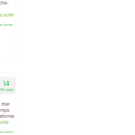
che-
la suite
es plantes
,
14
FÉV 2020
trier
temps
nsforme
suite
re
,
nichoir
,