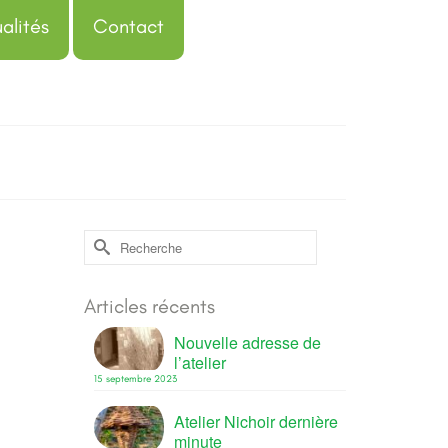
alités
Contact
Rechercher :
25
Articles récents
OÛT 2022
Nouvelle adresse de
l’atelier
rticles
15 septembre 2023
che-
Atelier Nichoir dernière
…
Lire
minute