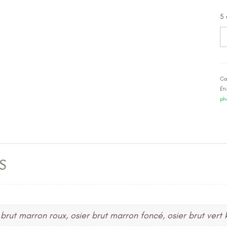
5 
q
d
P
"s
Ca
Ét
ph
s
er brut marron roux, osier brut marron foncé, osier brut vert 