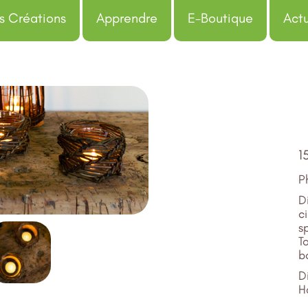
s Créations
Apprendre
E-Boutique
Actu
1
P
D
c
sp
T
b
D
H