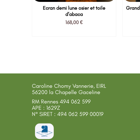
laire
Ecran demi lune osier et toile
Grand 
d’abaca
168,00
€
E
AJOUTER AU PANIER
Caroline Chomy Vannerie, EIRL
56200 la Chapelle Gaceline
RM Rennes 494 062 599
APE : 1629Z
N° SIRET : 494 062 599 00019