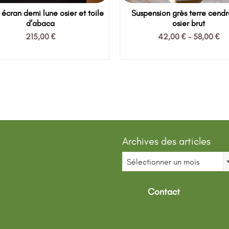
écran demi lune osier et toile
Suspension grès terre cendr
d’abaca
osier brut
215,00
€
42,00
€
–
58,00
€
AJOUTER AU PANIER
CHOIX DES OPTION
Ce
produit
a
plusieurs
variations.
Les
options
peuvent
Archives des articles
être
Archives
choisies
Sélectionner un mois
des
sur
articles
la
page
Contact
du
produit