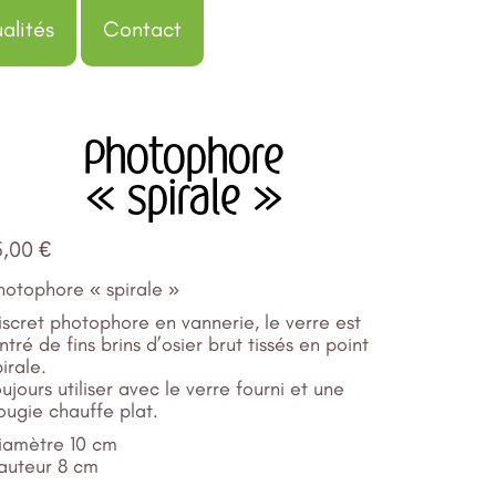
alités
Contact
Photophore
« spirale »
5,00
€
hotophore « spirale »
iscret photophore en vannerie, le verre est
intré de fins brins d’osier brut tissés en point
irale.
oujours utiliser avec le verre fourni et une
ougie chauffe plat.
iamètre 10 cm
auteur 8 cm