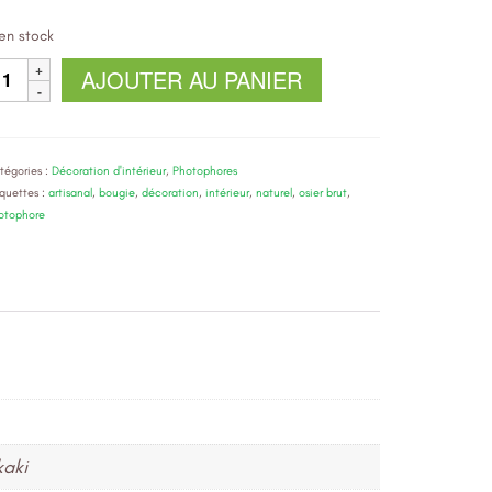
en stock
uantité
AJOUTER AU PANIER
e
hotophore
pirale"
tégories :
Décoration d'intérieur
,
Photophores
iquettes :
artisanal
,
bougie
,
décoration
,
intérieur
,
naturel
,
osier brut
,
otophore
kaki