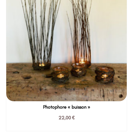
Photophore « buisson »
22,00
€
AJOUTER AU PANIER