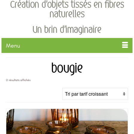
Création d'objets tissés en fibres
naturelles
Un brin d'imaginaire
Menu
bougie
Trié
2 résultats affichés
par
prix
croissant